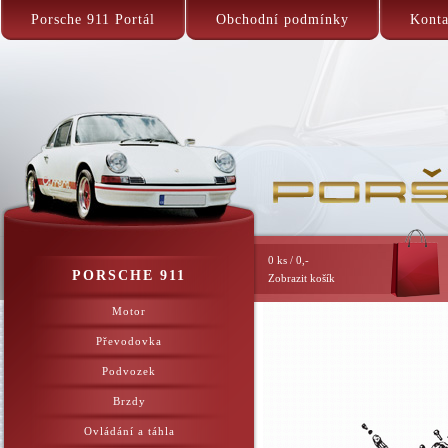
Porsche 911 Portál
Obchodní podmínky
Konta
0 ks / 0,-
PORSCHE 911
Zobrazit košík
Motor
Převodovka
Podvozek
Brzdy
Ovládání a táhla